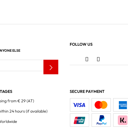
FOLLOW US
ANYONE ELSE
TAGES
SECURE PAYMENT
ping from € 29 (AT)
within 24 hours
(if available)
Worldwide