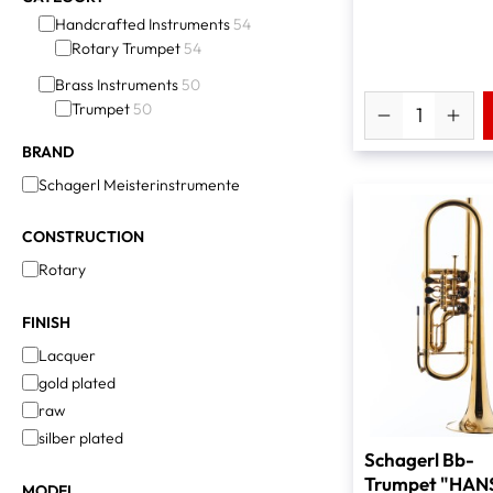
Handcrafted Instruments
54
Rotary Trumpet
54
Brass Instruments
50
Trumpet
50
BRAND
Schagerl Meisterinstrumente
CONSTRUCTION
Rotary
FINISH
Lacquer
gold plated
raw
silber plated
Schagerl Bb-
Trumpet "HAN
MODEL