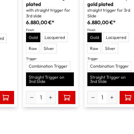
plated
gold plated
with straight trigger for
straight trigger for 3rd
3rd slide
Slide
6.880,00 €*
6.880,00 €*
Finish
Finish
Gold
Lacquered
Gold
Lacquered
ed
Raw
Silver
Raw
Silver
Trigger
Trigger
Combination Trigger
Combination Trigger
Straight Trigger on
Straight Trigger on
3nd Slide
3nd Slide