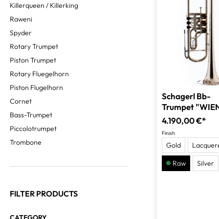
Killerqueen / Killerking
Raweni
Spyder
Rotary Trumpet
Piston Trumpet
Rotary Fluegelhorn
Piston Flugelhorn
Schagerl Bb-
Cornet
Trumpet "WIEN
Bass-Trumpet
4.190,00 €*
Piccolotrumpet
Finish
Trombone
Gold
Lacquer
Raw
Silver
FILTER PRODUCTS
CATEGORY