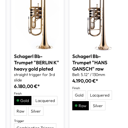
t
Schagerl Bb-
Schagerl Bb-
Trumpet "BERLIN K"
Trumpet "HANS
heavy gold plated
GANSCH" raw
straight trigger for 3rd
Bell: 5.12" / 130mm
slide
4.190,00 €*
6.180,00 €*
Finish
Finish
Gold
Lacquered
Gold
Lacquered
Raw
Silver
Raw
Silver
(This option is currently unavailable.)
Trigger
Combination Trigger