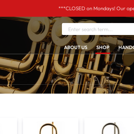
***CLOSED on Mondays! Our opening hours a
ABOUT US
SHOP
HANDC