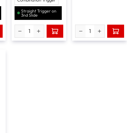
Straight Trigger on
3nd Slide
t