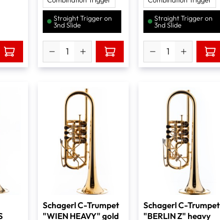
Straight Trigger on
Straight Trigger on
3nd Slide
3nd Slide
Schagerl C-Trumpet
Schagerl C-Trumpe
S
"WIEN HEAVY" gold
"BERLIN Z" heavy