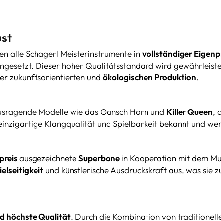
ust
n alle Schagerl Meisterinstrumente in
vollständiger Eigen
ngesetzt. Dieser hoher Qualitätsstandard wird gewährleist
er zukunftsorientierten und
ökologischen Produktion
.
ausragende Modelle wie das Gansch Horn und
Killer Queen
, 
 einzigartige Klangqualität und Spielbarkeit bekannt und we
preis
ausgezeichnete
Superbone
in Kooperation mit dem Mu
elseitigkeit
und künstlerische Ausdruckskraft aus, was sie 
nd höchste Qualität
. Durch die Kombination von traditione