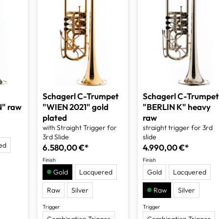
Schagerl C-Trumpet
Schagerl C-Trumpe
" raw
"WIEN 2021" gold
"BERLIN K" heavy
plated
raw
with Straight Trigger for
straight trigger for 3rd
3rd Slide
slide
ed
6.580,00 €*
4.990,00 €*
Finish
Finish
Gold
Lacquered
Gold
Lacquered
Raw
Silver
Raw
Silver
Trigger
Trigger
Combination Trigger
Combination Trigger