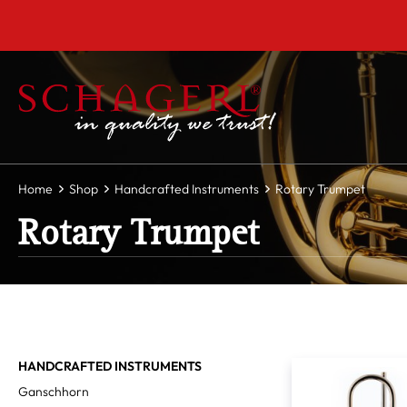
 main content
Home
Shop
Handcrafted Instruments
Rotary Trumpet
Rotary Trumpet
HANDCRAFTED INSTRUMENTS
Ganschhorn