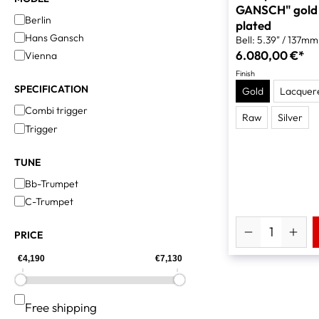
GANSCH" gold
Berlin
plated
Hans Gansch
Bell: 5.39" / 137mm
6.080,00 €*
Vienna
Finish
SPECIFICATION
Gold
Lacquer
Combi trigger
Raw
Silver
Trigger
TUNE
Bb-Trumpet
C-Trumpet
PRICE
Add filter: Free shipping
Free shipping