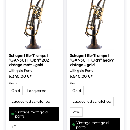
Schagerl Bb-Trumpet
Schagerl Bb-Trumpet
"GANSCHHORN" 2021
"GANSCHHORN" heavy
vintage matt - gold
vintage - gold
with gold Parts
with gold Parts
6.340,00 €*
6.540,00 €*
Finish
Finish
Gold
Lacquered
Gold
Lacquered scratched
Lacquered scratched
Vintage matt gold
Raw
(This option is currently unavailable.)
parts
Vintage matt gold
(This option is currentl
+
7
parts