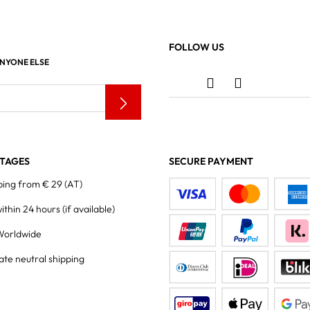
FOLLOW US
ANYONE ELSE
TAGES
SECURE PAYMENT
ping from € 29 (AT)
within 24 hours
(if available)
Worldwide
ate neutral shipping