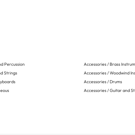
d Percussion
Accessories / Brass Instru
d Strings
Accessories / Woodwind In
eyboards
Accessories / Drums
neous
Accessories / Guitar and St