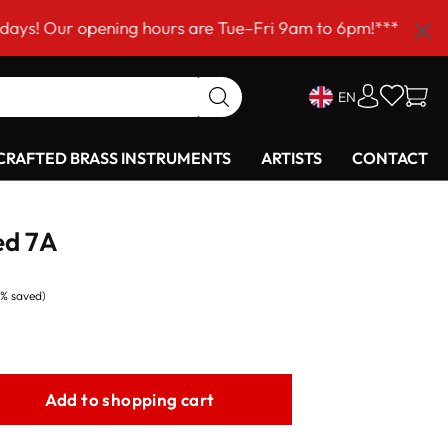
opening hours are Tue–Fri 9am to 6pm!***
EN
RAFTED BRASS INSTRUMENTS
ARTISTS
CONTACT
ed 7A
5% saved)
Add to shopping cart