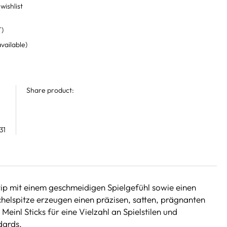
wishlist
T)
available)
Share product:
31
rip mit einem geschmeidigen Spielgefühl sowie einen
chelspitze erzeugen einen präzisen, satten, prägnanten
einl Sticks für eine Vielzahl an Spielstilen und
dards.