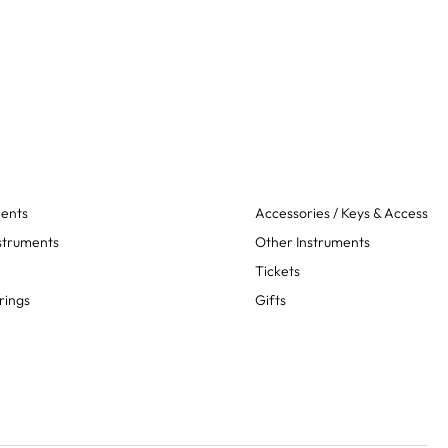
ments
Accessories / Keys & Access
struments
Other Instruments
Tickets
rings
Gifts