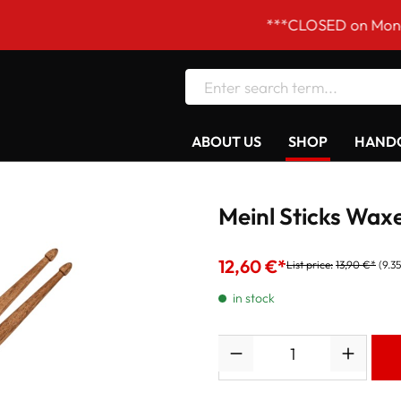
***CLOSED on Mondays! Our 
ABOUT US
SHOP
HANDC
Meinl Sticks Wax
12,60 €*
List price:
13,90 €*
(9.3
in stock
Quantity