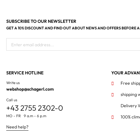
SUBSCRIBE TO OUR NEWSLETTER
GET A 10% DISCOUNT AND FIND OUT ABOUT NEWS AND OFFERS BEFORE 
Enter email address...
SERVICE HOTLINE
YOUR ADVAN
Write us
Free ship
webshop@schagerl.com
shipping 
Call us
Delivery 
+43 2755 2302-0
MO - FR 9 a.m - 6 p.m
100% clim
Need help?