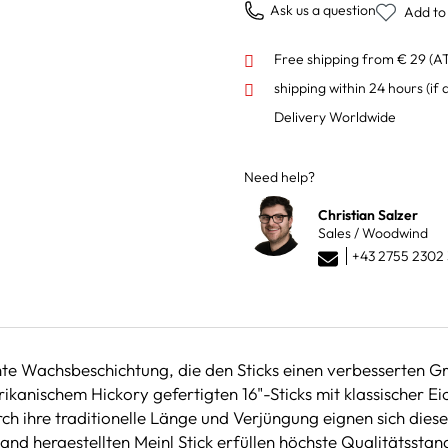
Ask us a question
Add to 
Free shipping from € 29 (A
shipping within 24 hours
(if 
Delivery Worldwide
Need help?
Christian Salzer
Sales / Woodwind
+43 2755 2302 
chte Wachsbeschichtung, die den Sticks einen verbesserten G
kanischem Hickory gefertigten 16"-Sticks mit klassischer Ei
 ihre traditionelle Länge und Verjüngung eignen sich diese M
nd hergestellten Meinl Stick erfüllen höchste Qualitätsstan