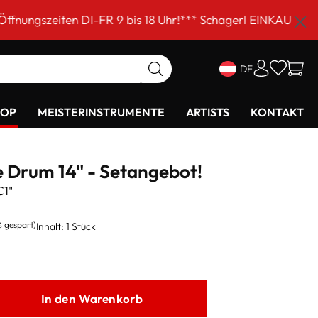
DI-FR 9 bis 18 Uhr!*** Schagerl EINKAUFSSAMSTAG am 5. 
DE
HOP
MEISTERINSTRUMENTE
ARTISTS
KONTAKT
 Drum 14" - Setangebot!
C1"
% gespart)
Inhalt:
1 Stück
In den Warenkorb