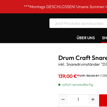
***Montags GESCHLOSSEN! Unsere Sommer-Öffnungszeiten 
ÜBER UNS
S
Drum Craft Snare
inkl. Snaredrumständer "D
139,00 €*
UVP:
150,00 €*
(7.33
sofort versandfertig
Anzahl