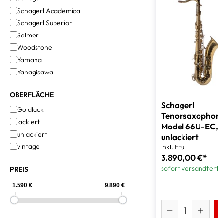
Schagerl Academica
Schagerl Superior
Selmer
Woodstone
Yamaha
Yanagisawa
OBERFLÄCHE
Schagerl
Goldlack
Tenorsaxopho
lackiert
Model 66U-EC,
unlackiert
unlackiert
vintage
inkl. Etui
3.890,00 €*
sofort versandfert
PREIS