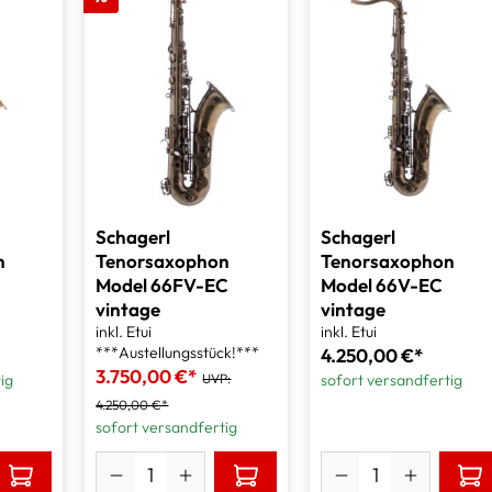
Schagerl
Schagerl
n
Tenorsaxophon
Tenorsaxophon
Model 66FV-EC
Model 66V-EC
vintage
vintage
inkl. Etui
inkl. Etui
***Austellungsstück!***
4.250,00 €*
3.750,00 €*
ig
UVP:
sofort versandfertig
4.250,00 €*
sofort versandfertig