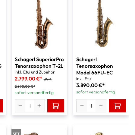
Schagerl SuperiorPro
Schagerl
G
Tenorsaxophon T-2L
Tenorsaxophon
inkl. Etui und Zubehör
Model 66FU-EC
2.799,00 €*
inkl. Etui
UVP:
3.890,00 €*
2.890,00 €*
sofort versandfertig
sofort versandfertig
SET