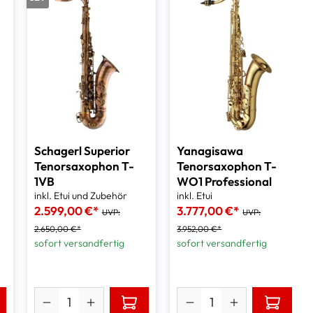
Schagerl Superior
Yanagisawa
Tenorsaxophon T-
Tenorsaxophon T-
1VB
WO1 Professional
inkl. Etui und Zubehör
inkl. Etui
2.599,00 €*
3.777,00 €*
UVP:
UVP:
2.650,00 €*
3.952,00 €*
sofort versandfertig
sofort versandfertig