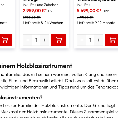
hör
inkl. Etui und Zubehör
inkl. Etui
2.959,00 €*
5.699,00 €*
P:
UVP:
UVP:
2.990,00 €*
6.471,00 €*
onate
Lieferzeit: 8-24 Wochen
Lieferzeit: 9-12 Monate
 einem Holzblasinstrument
honfamilie, das mit seinem warmen, vollen Klang und seiner
lassik, Film- und Blasmusik beliebt. Doch was solltest du üb
le wichtigen Informationen und Tipps rund um das Tenorsax
blasinstrumenten?
rt es zur Familie der Holzblasinstrumente. Der Grund liegt
s Merkmal der Holzblasinstrumente. Dieses Zusammenspiel v
eich und warm als auch kraftvoll und dynamisch sein kann.