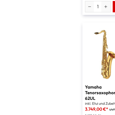
Yamaha
Tenorsaxopho
62UL
inkl. Etui und Zube
3.749,00 €*
UVP