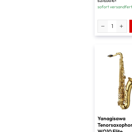
5.273,00 €*
sofort versandfert
Yanagisawa
Tenorsaxophon
WO10 Elite