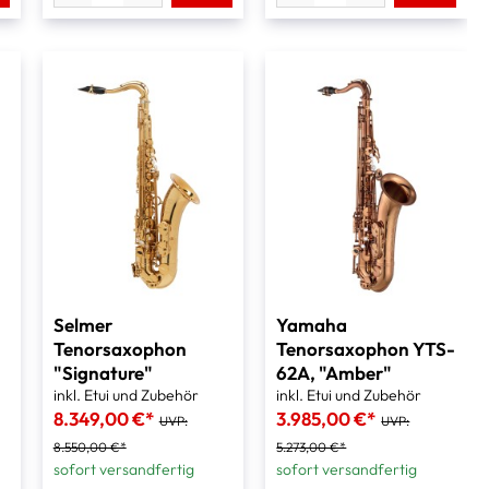
Selmer
Yamaha
Tenorsaxophon
Tenorsaxophon YTS-
"Signature"
62A, "Amber"
inkl. Etui und Zubehör
inkl. Etui und Zubehör
8.349,00 €*
3.985,00 €*
UVP:
UVP:
8.550,00 €*
5.273,00 €*
sofort versandfertig
sofort versandfertig