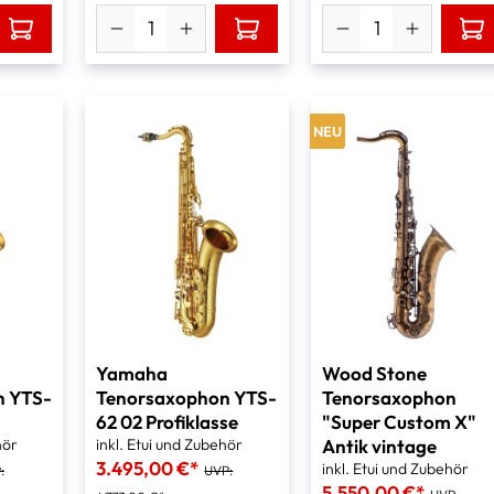
NEU
Yamaha
Wood Stone
n YTS-
Tenorsaxophon YTS-
Tenorsaxophon
62 02 Profiklasse
"Super Custom X"
hör
inkl. Etui und Zubehör
Antik vintage
3.495,00 €*
inkl. Etui und Zubehör
:
UVP:
5.550,00 €*