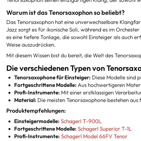
Warum ist das Tenorsaxophon so beliebt?
Das Tenorsaxophon hat eine unverwechselbare Klangfarbe, 
Jazz sorgt es für ikonische Soli, während es im Orchest
es eine tiefere Tonlage, die sowohl Einsteiger als auch e
Weise auszudrücken.
Mit diesem Wissen bist du bereit, die Welt des Tenorsax
Die verschiedenen Typen von Tenorsa
Tenorsaxophone für Einsteiger:
Diese Modelle sind pr
Fortgeschrittene Modelle:
Aus hochwertigeren Materia
Profi-Instrumente:
Mit einer erstklassigen Verarbeit
Material:
Die meisten Tenorsaxophone bestehen aus Me
Produktempfehlungen:
Einsteigermodelle:
Schagerl T-900L
Fortgeschrittene Modelle:
Schagerl Superior T-1L
Profi-Instrumente:
Schagerl Model 66FV Tenor