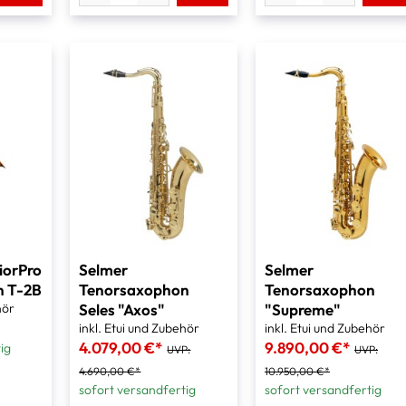
iorPro
Selmer
Selmer
n T-2B
Tenorsaxophon
Tenorsaxophon
hör
Seles "Axos"
"Supreme"
inkl. Etui und Zubehör
inkl. Etui und Zubehör
4.079,00 €*
9.890,00 €*
ig
UVP:
UVP:
4.690,00 €*
10.950,00 €*
sofort versandfertig
sofort versandfertig