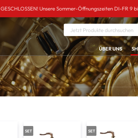
mmer-Öffnungszeiten DI-FR 9 bis 18 Uhr!*** Schagerl EI
ÜBER UNS
S
SET
SET