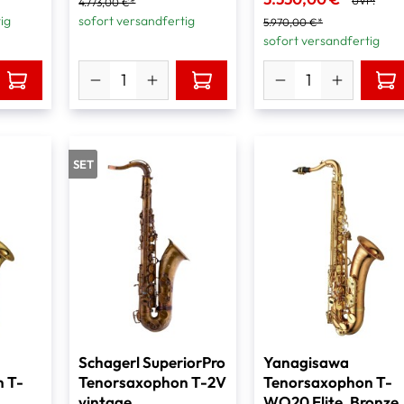
UVP:
4.773,00 €*
ig
sofort versandfertig
5.970,00 €*
sofort versandfertig
SET
Schagerl SuperiorPro
Yanagisawa
 T-
Tenorsaxophon T-2V
Tenorsaxophon T-
vintage
WO20 Elite, Bronze