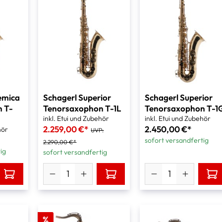
emica
Schagerl Superior
Schagerl Superior
 T-
Tenorsaxophon T-1L
Tenorsaxophon T-1
inkl. Etui und Zubehör
inkl. Etui und Zubehör
2.259,00 €*
2.450,00 €*
hör
UVP:
sofort versandfertig
2.290,00 €*
ig
sofort versandfertig
%