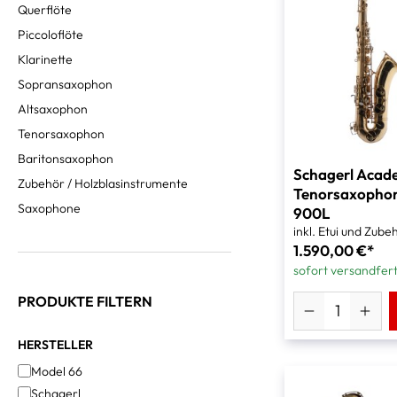
Querflöte
Piccoloflöte
Klarinette
Sopransaxophon
Altsaxophon
Tenorsaxophon
Baritonsaxophon
Schagerl Acad
Zubehör / Holzblasinstrumente
Tenorsaxophon
Saxophone
900L
inkl. Etui und Zube
1.590,00 €*
sofort versandfert
PRODUKTE FILTERN
HERSTELLER
Model 66
Schagerl