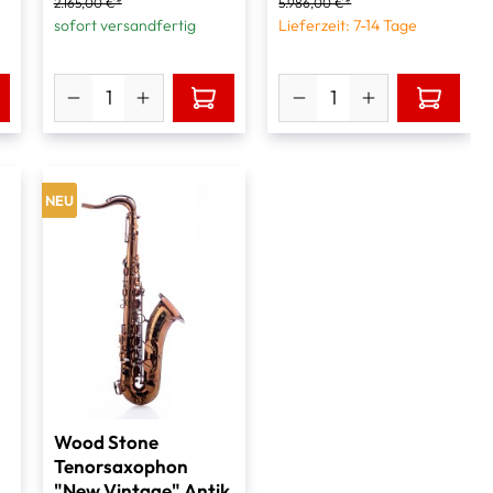
2.165,00 €*
5.986,00 €*
sofort versandfertig
Lieferzeit: 7-14 Tage
NEU
Wood Stone
Tenorsaxophon
"New Vintage" Antik