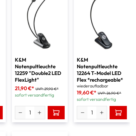
K&M
K&M
Notenpultleuchte
Notenpultleuchte
12259 "Double2 LED
12264 T-Model LED
FlexLight"
Flex *rechargeable*
wiederaufladbar
21,90 €*
UVP:
29,90 €*
19,60 €*
UVP:
26,90 €*
sofort versandfertig
sofort versandfertig