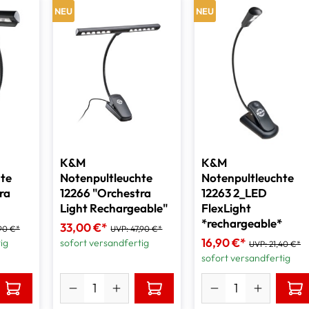
NEU
NEU
K&M
K&M
hte
Notenpultleuchte
Notenpultleuchte
ra
12266 "Orchestra
12263 2_LED
Light Rechargeable"
FlexLight
*rechargeable*
33,00 €*
90 €*
UVP:
47,90 €*
16,90 €*
ig
sofort versandfertig
UVP:
21,40 €*
sofort versandfertig