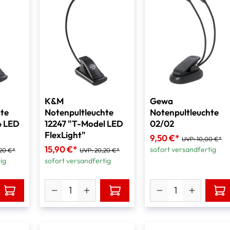
K&M
Gewa
hte
Notenpultleuchte
Notenpultleuchte
4 LED
12247 "T-Model LED
02/02
FlexLight"
9,50 €*
UVP:
10,00 €*
15,90 €*
sofort versandfertig
20 €*
UVP:
20,20 €*
ig
sofort versandfertig