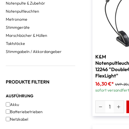
Notenpulte & Zubehör
Notenpultleuchten
Metronome
Stimmgeräte
Marschbücher & Hüllen
Taktstöcke
Stimmgabeln / Akkordangeber
K&M
Notenpultleuc
12246 "Double
FlexLight"
PRODUKTE FILTERN
16,30 €*
UVP:
20,
sofort versandfert
AUSFÜHRUNG
Akku
Batteriebetrieben
Netzkabel