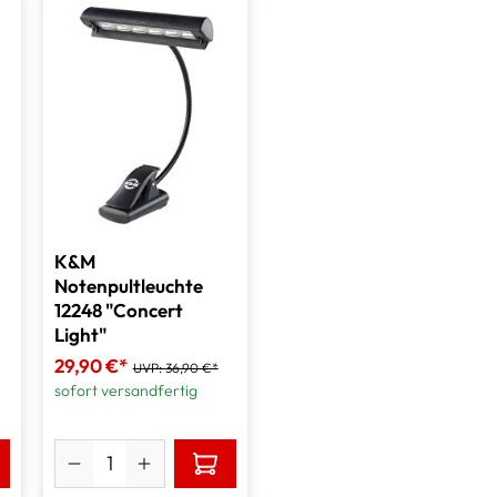
K&M
Notenpultleuchte
12248 "Concert
Light"
29,90 €*
UVP:
36,90 €*
sofort versandfertig