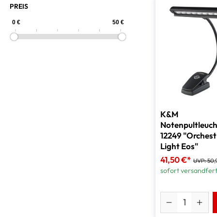
PREIS
K&M
Notenpultleuc
12249 "Orchest
Light Eos"
41,50 €*
UVP:
50,
sofort versandfert