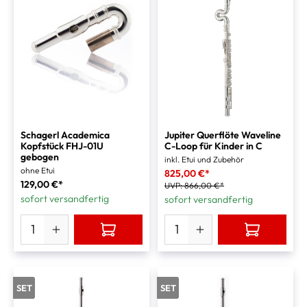
Schagerl Academica
Jupiter Querflöte Waveline
Kopfstück FHJ-01U
C-Loop für Kinder in C
gebogen
inkl. Etui und Zubehör
ohne Etui
825,00 €*
129,00 €*
UVP:
866,00 €*
sofort versandfertig
sofort versandfertig
SET
SET