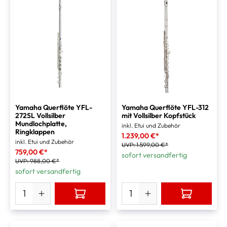
Yamaha Querflöte YFL-
Yamaha Querflöte YFL-312
272SL Vollsilber
mit Vollsilber Kopfstück
Mundlochplatte,
inkl. Etui und Zubehör
Ringklappen
1.239,00 €*
inkl. Etui und Zubehör
UVP:
1.599,00 €*
759,00 €*
sofort versandfertig
UVP:
988,00 €*
sofort versandfertig