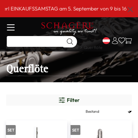
inhalt springen
AUFSSAMSTAG am 5. September von 9 bis 16 Uhr!***
Home
Shop
Holzblasinstrumente
Querflöte
Querflöte
Filter
SET
SET