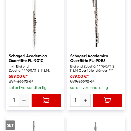
Schagerl Academica
Schagerl Academica
Querflöte FL-901C
Querflöte FL-901U
inkl. Etui und
Etui und Zubehör***GRATIS:
Zubehör***GRATIS: K&M
K&M Querflötenständer!***
Querflötenständer***
589,00 €*
679,00 €*
UVP:
609,70 €*
UVP:
699,70 €*
sofort versandfertig
sofort versandfertig
SET