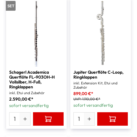
SET
Schagerl Academica
Jupiter Querflöte C-Loop,
Querflöte FL-903OH-H
Ringklappen
Vollsilber, H-Fuß,
inkl. Extension Kit, Etui und
Ringklappen
Zubehör
inkl. Etui und Zubehör
899,00 €*
2.590,00 €*
UVP:
1.110,00 €*
sofort versandfertig
sofort versandfertig