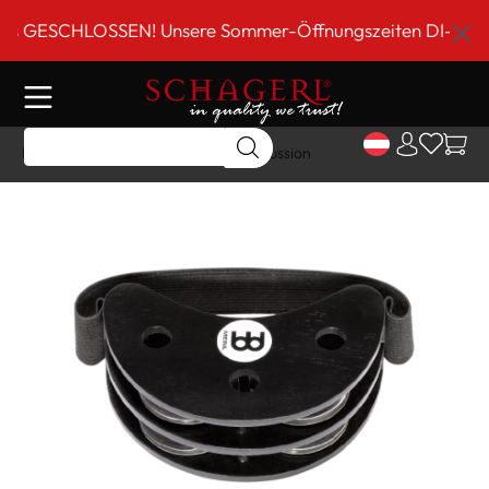
inhalt springen
GESCHLOSSEN! Unsere Sommer-Öffnungszeiten DI-FR 9 bis 
Home
Shop
Schlagwerk
Percussion