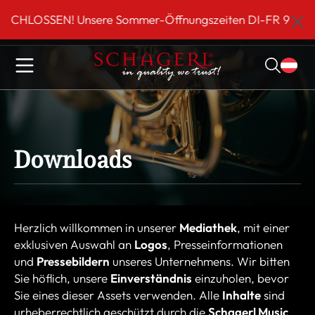
inhalt springen
LOSSEN! Unsere Sommer-Öffnungszeiten DI-FR 9 bis 18 Uh
Downloads
Herzlich willkommen in unserer
Mediathek
, mit einer
exklusiven Auswahl an
Logos
, Presseinformationen
und
Pressebildern
unseres Unternehmens. Wir bitten
Sie höflich, unsere
Einverständnis
einzuholen, bevor
Sie eines dieser Assets verwenden. Alle
Inhalte
sind
urheberrechtlich geschützt durch die
Schagerl Music