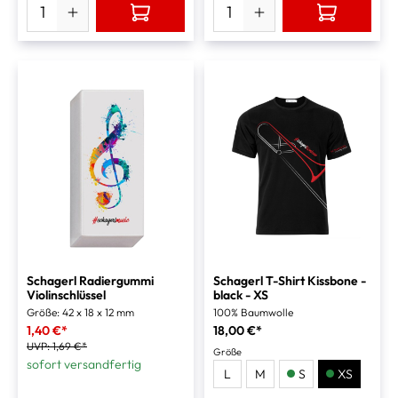
Schagerl Radiergummi
Schagerl T-Shirt Kissbone -
Violinschlüssel
black - XS
Größe: 42 x 18 x 12 mm
100% Baumwolle
1,40 €*
18,00 €*
UVP:
1,69 €*
Größe
sofort versandfertig
L
M
S
XS