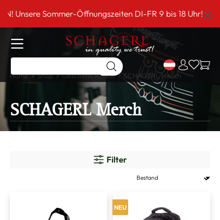
inhalt springen
re Sommer-Öffnungszeiten DI-FR 9 bis 18 Uhr!*** Schage
Home
Shop
Geschenk Artikel
SCHAGERL Merch
SCHAGERL Merch
Filter
NEU