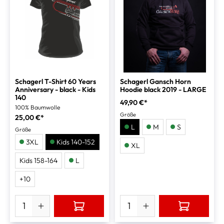
Schagerl T-Shirt 60 Years
Schagerl Gansch Horn
Anniversary - black - Kids
Hoodie black 2019 - LARGE
140
49,90 €*
100% Baumwolle
Größe
25,00 €*
L
M
S
Größe
3XL
Kids 140-152
XL
Kids 158-164
L
+
10