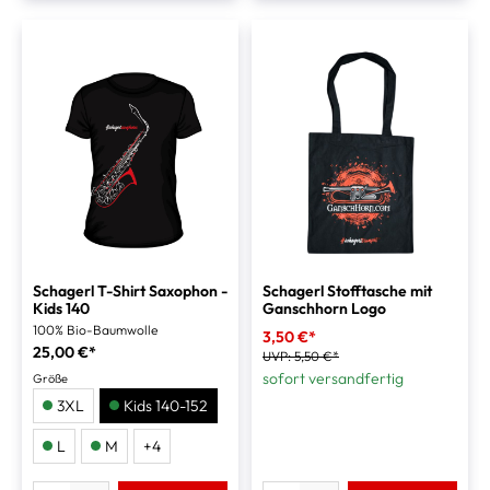
Schagerl T-Shirt Saxophon -
Schagerl Stofftasche mit
Kids 140
Ganschhorn Logo
100% Bio-Baumwolle
3,50 €*
25,00 €*
UVP:
5,50 €*
sofort versandfertig
Größe
3XL
Kids 140-152
L
M
+
4