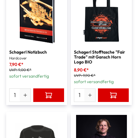
Schagerl Notizbuch
Schagerl Stofftasche "Fair
Trade" mit Gansch Horn
Hardcover
Logo BIO
7,90 €*
8,90 €*
UVP:
9,00 €*
UVP:
9,90 €*
sofort versandfertig
sofort versandfertig