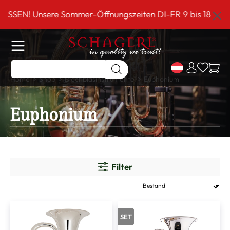
inhalt springen
Unsere Sommer-Öffnungszeiten DI-FR 9 bis 18 Uhr!*** Sc
Home
Shop
Blechblasinstrumente
Euphonium
Euphonium
Filter
SET