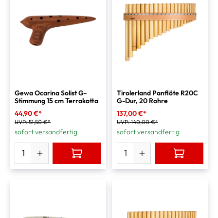
Gewa Ocarina Solist G-
Tirolerland Panflöte R20C
Stimmung 15 cm Terrakotta
G-Dur, 20 Rohre
44,90 €*
137,00 €*
UVP:
51,50 €*
UVP:
140,00 €*
sofort versandfertig
sofort versandfertig