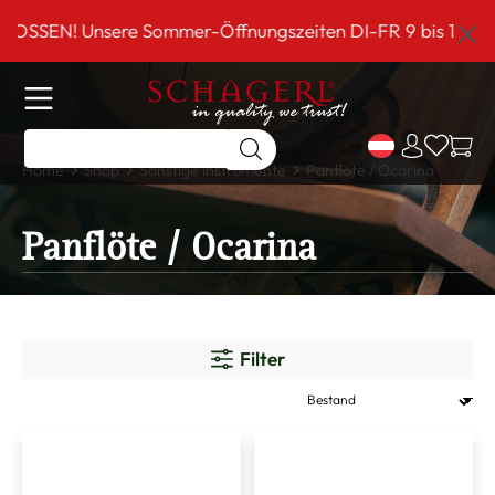
inhalt springen
! Unsere Sommer-Öffnungszeiten DI-FR 9 bis 18 Uhr!*** S
Home
Shop
Sonstige Instrumente
Panflöte / Ocarina
Panflöte / Ocarina
Filter