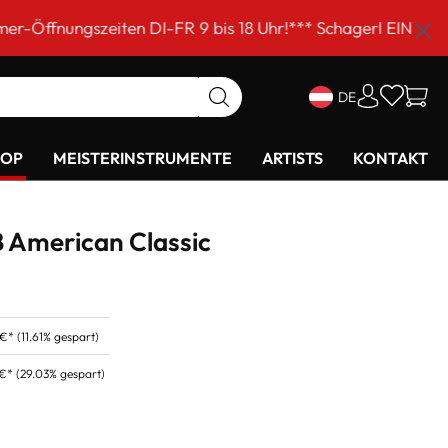
iten DI-FR 9 bis 18 Uhr!*** Schagerl EINKAUFSSAMSTAG a
DE
HOP
MEISTERINSTRUMENTE
ARTISTS
KONTAKT
5B American Classic
 €*
(11.61% gespart)
 €*
(29.03% gespart)