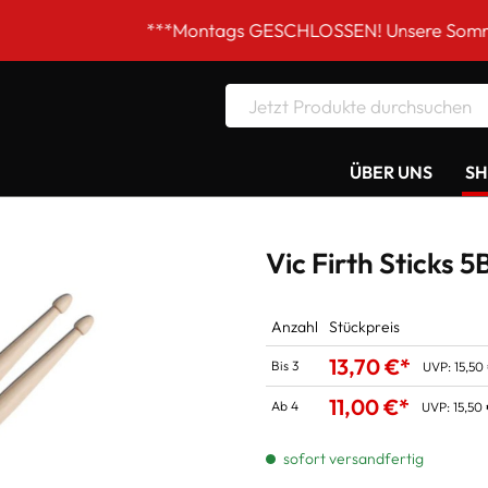
***Montags GESCHLOSSEN! Unsere Sommer-Öffnungsze
ÜBER UNS
S
Vic Firth Sticks 
Anzahl
Stückpreis
13,70 €*
Bis
3
UVP:
15,50
11,00 €*
Ab
4
UVP:
15,50
sofort versandfertig