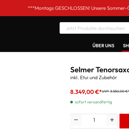
**Montags GESCHLOSSEN! Unsere Sommer-Öffnungszeiten DI
ÜBER UNS
S
Selmer Tenorsax
inkl. Etui und Zubehör
8.349,00 €*
UVP:
8.550,00 €
sofort versandfertig
Anzahl