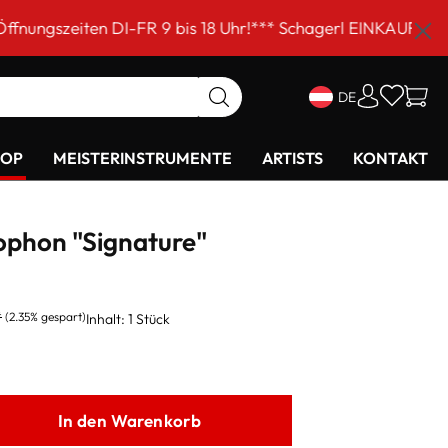
-FR 9 bis 18 Uhr!*** Schagerl EINKAUFSSAMSTAG am 5. Se
DE
HOP
MEISTERINSTRUMENTE
ARTISTS
KONTAKT
ophon "Signature"
*
(2.35% gespart)
Inhalt:
1 Stück
In den Warenkorb