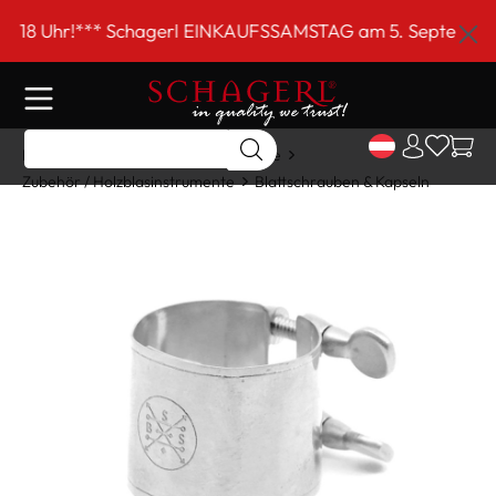
inhalt springen
Uhr!*** Schagerl EINKAUFSSAMSTAG am 5. September von 9
Home
Shop
Holzblasinstrumente
Zubehör / Holzblasinstrumente
Blattschrauben & Kapseln