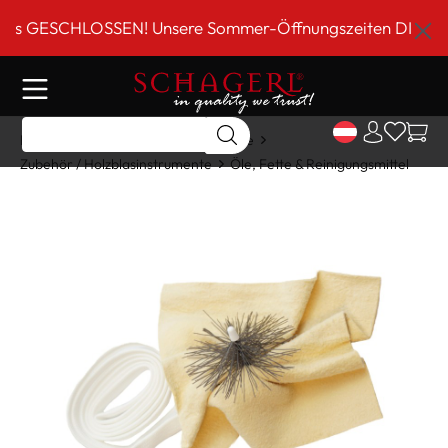
inhalt springen
GESCHLOSSEN! Unsere Sommer-Öffnungszeiten DI-FR 9 bis 
Home
Shop
Holzblasinstrumente
Zubehör / Holzblasinstrumente
Öle, Fette & Reinigungsmittel