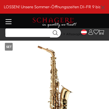
inhalt springen
! Unsere Sommer-Öffnungszeiten DI-FR 9 bis 18 Uhr!*** 
Home
Shop
Holzblasinstrumente
Altsaxophon
SET