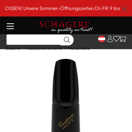
inhalt springen
EN! Unsere Sommer-Öffnungszeiten DI-FR 9 bis 18 Uhr!**
Home
Shop
Holzblasinstrumente
Zubehör / Holzblasinstrumente
Mundstücke