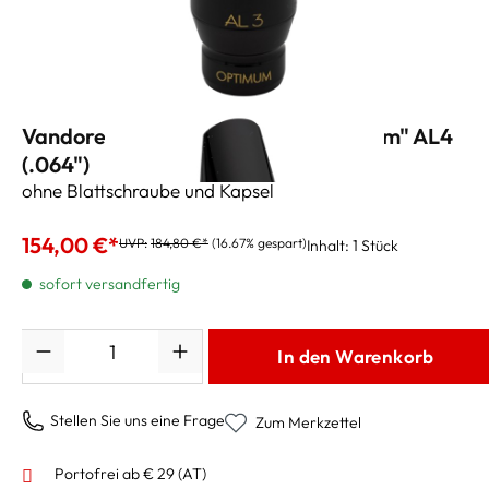
Vandoren Altsaxmundstück "Optimum" AL4
(.064")
ohne Blattschraube und Kapsel
154,00 €*
UVP:
184,80 €*
(16.67% gespart)
Inhalt:
1 Stück
sofort versandfertig
Anzahl
In den Warenkorb
Stellen Sie uns eine Frage
Zum Merkzettel
Portofrei ab € 29 (AT)