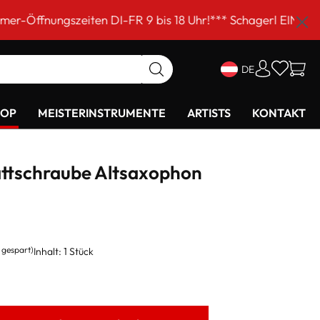
iten DI-FR 9 bis 18 Uhr!*** Schagerl EINKAUFSSAMSTAG a
DE
HOP
MEISTERINSTRUMENTE
ARTISTS
KONTAKT
attschraube Altsaxophon
 gespart)
Inhalt:
1 Stück