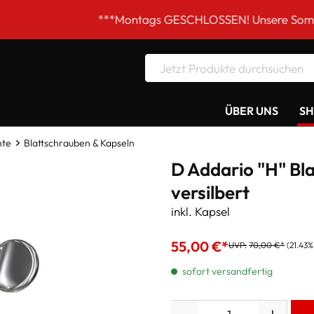
***Montags GESCHLOSSEN! Unsere Sommer-Öffnungsze
ÜBER UNS
S
nte
Blattschrauben & Kapseln
D Addario "H" Bl
versilbert
inkl. Kapsel
55,00 €*
UVP:
70,00 €*
(21.43%
sofort versandfertig
Anzahl