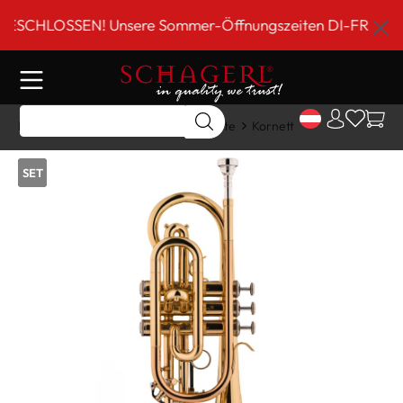
inhalt springen
HLOSSEN! Unsere Sommer-Öffnungszeiten DI-FR 9 bis 18 U
Home
Shop
Blechblasinstrumente
Kornett
SET