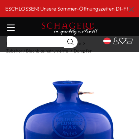
inhalt springen
CHLOSSEN! Unsere Sommer-Öffnungszeiten DI-FR 9 bis 18 U
Home
Shop
Blechblasinstrumente
Zubehör / Blechblasinstrumente
Dämpfer