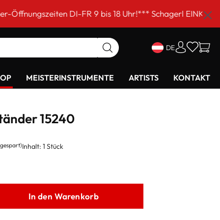
iten DI-FR 9 bis 18 Uhr!*** Schagerl EINKAUFSSAMSTAG a
DE
HOP
MEISTERINSTRUMENTE
ARTISTS
KONTAKT
tänder 15240
 gespart)
Inhalt:
1 Stück
In den Warenkorb