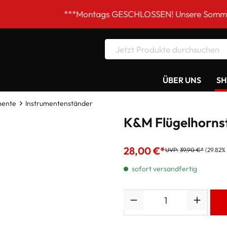
***Montags GESCHLOSSEN! Unsere Sommer-Öffnungsze
ÜBER UNS
S
mente
Instrumentenständer
K&M Flügelhorns
28,00 €*
UVP:
39,90 €*
(29.82%
sofort versandfertig
Anzahl