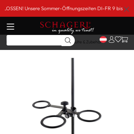
inhalt springen
SEN! Unsere Sommer-Öffnungszeiten DI-FR 9 bis 18 Uhr!*
Home
Shop
Sonstiges
Notenpulte & Zubehör