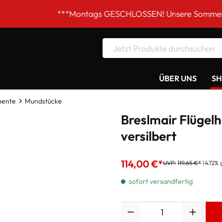
***Montags GESCHLOSSEN! Unsere Sommer-Öffnungszeite
ÜBER UNS
S
mente
Mundstücke
Breslmair Flügelh
versilbert
114,00 €*
UVP:
119,65 €*
(4.72% 
sofort versandfertig
Anzahl