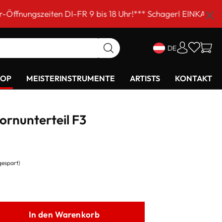
n DI-FR 9 bis 18 Uhr!*** Schagerl EINKAUFSSAMSTAG am 5
DE
HOP
MEISTERINSTRUMENTE
ARTISTS
KONTAKT
ornunterteil F3
gespart)
In den Warenkorb