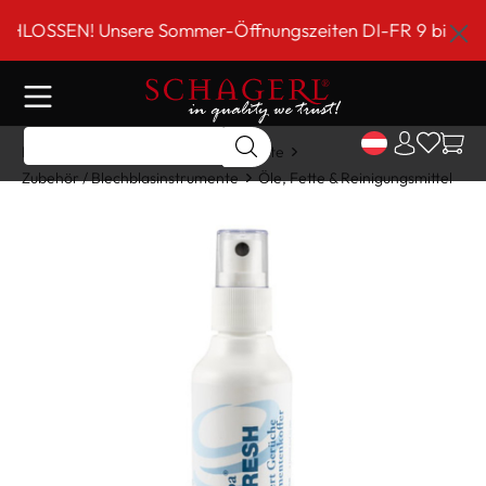
inhalt springen
SSEN! Unsere Sommer-Öffnungszeiten DI-FR 9 bis 18 Uhr!
Home
Shop
Blechblasinstrumente
Zubehör / Blechblasinstrumente
Öle, Fette & Reinigungsmittel