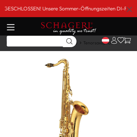
inhalt springen
ESCHLOSSEN! Unsere Sommer-Öffnungszeiten DI-FR 9 bis 1
Home
Shop
Holzblasinstrumente
Tenorsaxophon