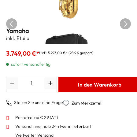
Yamaha Tenorsaxophon YTS-62UL
inkl. Etui und Zubehör
3.749,00 €*
UVP:
5.273,00 €*
(28.9% gespart)
sofort versandfertig
Anzahl
In den Warenkorb
Stellen Sie uns eine Frage
Zum Merkzettel
Portofrei ab € 29 (AT)
Versand innerhalb 24h
(wenn lieferbar)
Weltweiter Versand