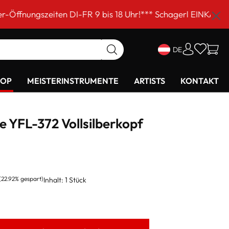
ten DI-FR 9 bis 18 Uhr!*** Schagerl EINKAUFSSAMSTAG am
DE
HOP
MEISTERINSTRUMENTE
ARTISTS
KONTAKT
 YFL-372 Vollsilberkopf
(22.92% gespart)
Inhalt:
1 Stück