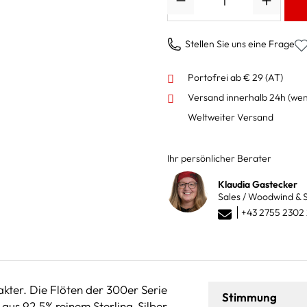
Stellen Sie uns eine Frage
Portofrei ab € 29 (AT)
Versand innerhalb 24h
(wen
Weltweiter Versand
Ihr persönlicher Berater
Klaudia Gastecker
Sales / Woodwind & S
+43 2755 2302
akter. Die Flöten der 300er Serie
Stimmung
 aus 92,5% reinem Sterling-Silber,