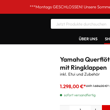
***Montags GESCHLOSSEN! Unsere Sommer-Öffnungszei
ÜBER UNS
S
Yamaha Querflöte
mit Ringklappen
inkl. Etui und Zubehör
1.298,00 €*
UVP:
1.684,00 €*
sofort versandfertig
Anzahl