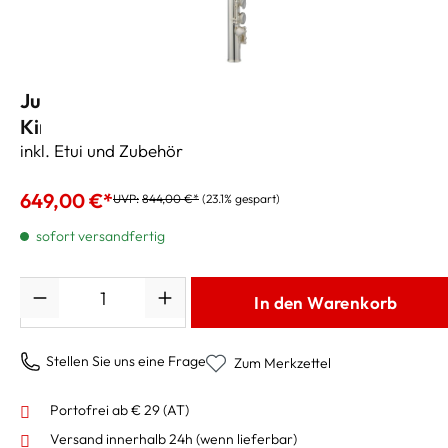
Jupiter Querflöte Waveline D-Loop für
Kinder in C
inkl. Etui und Zubehör
649,00 €*
UVP:
844,00 €*
(23.1% gespart)
sofort versandfertig
Anzahl
In den Warenkorb
Stellen Sie uns eine Frage
Zum Merkzettel
Portofrei ab € 29 (AT)
Versand innerhalb 24h
(wenn lieferbar)