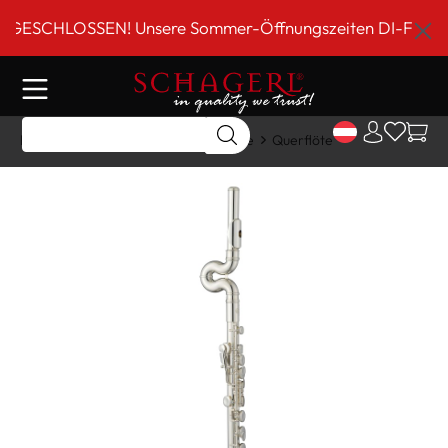
inhalt springen
SCHLOSSEN! Unsere Sommer-Öffnungszeiten DI-FR 9 bis 18
Home
Shop
Holzblasinstrumente
Querflöte