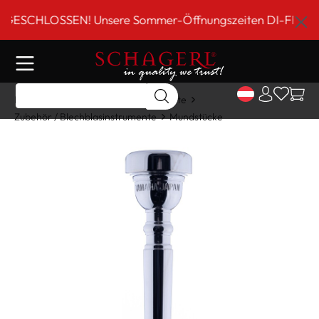
inhalt springen
SCHLOSSEN! Unsere Sommer-Öffnungszeiten DI-FR 9 bis 18
Home
Shop
Blechblasinstrumente
Zubehör / Blechblasinstrumente
Mundstücke