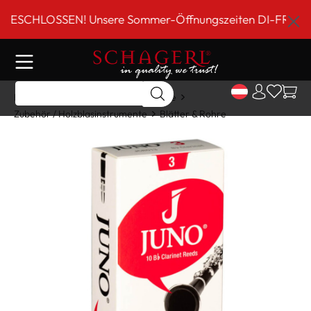
inhalt springen
CHLOSSEN! Unsere Sommer-Öffnungszeiten DI-FR 9 bis 18 
Home
Shop
Holzblasinstrumente
Zubehör / Holzblasinstrumente
Blätter & Rohre