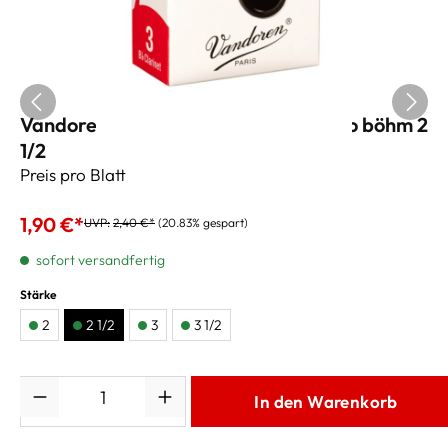
Vandoren Bb-Klarinettenblätter Juno böhm 2
1/2
Preis pro Blatt
1,90 €*
UVP:
2,40 €*
(20.83% gespart)
sofort versandfertig
Stärke
2
2 1/2
3
3 1/2
Anzahl
In den Warenkorb