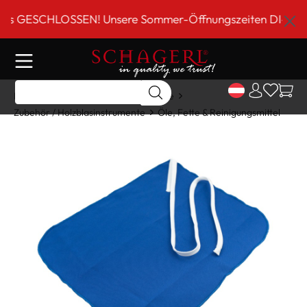
inhalt springen
GESCHLOSSEN! Unsere Sommer-Öffnungszeiten DI-FR 9 bis 
Home
Shop
Holzblasinstrumente
Zubehör / Holzblasinstrumente
Öle, Fette & Reinigungsmittel