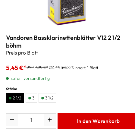
Vandoren Bassklarinettenblätter V12 2 1/2
böhm
Preis pro Blatt
5,45 €*
UVP:
7,00 €*
(22.14% gespart)
Inhalt:
1 Blatt
sofort versandfertig
Stärke
2 1/2
3
3 1/2
Anzahl
In den Warenkorb