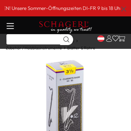
inhalt springen
nsere Sommer-Öffnungszeiten DI-FR 9 bis 18 Uhr!*** Sch
Home
Shop
Holzblasinstrumente
Zubehör / Holzblasinstrumente
Blätter & Rohre