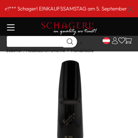
inhalt springen
!*** Schagerl EINKAUFSSAMSTAG am 5. September von 9 bi
Home
Shop
Holzblasinstrumente
Zubehör / Holzblasinstrumente
Mundstücke