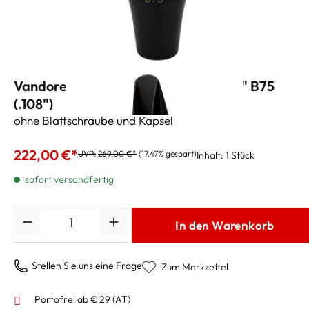
Vandoren Baritonsaxmundstück "V5" B75
(.108")
ohne Blattschraube und Kapsel
222,00 €*
UVP:
269,00 €*
(17.47% gespart)
Inhalt:
1 Stück
sofort versandfertig
Anzahl
In den Warenkorb
Stellen Sie uns eine Frage
Zum Merkzettel
Portofrei ab € 29 (AT)