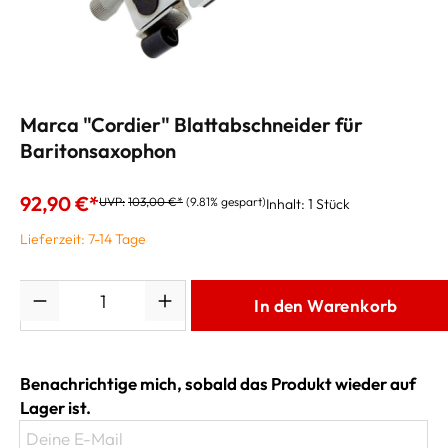
Marca "Cordier" Blattabschneider für
Baritonsaxophon
92,90 €*
UVP:
103,00 €*
(9.81% gespart)
Inhalt:
1 Stück
Lieferzeit: 7-14 Tage
Anzahl
In den Warenkorb
Benachrichtige mich, sobald das Produkt wieder auf
Lager ist.
Deine E-Mail