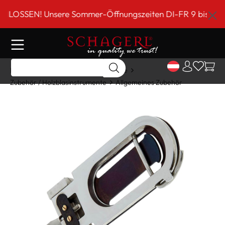
inhalt springen
SEN! Unsere Sommer-Öffnungszeiten DI-FR 9 bis 18 Uhr!*
Home
Shop
Holzblasinstrumente
Zubehör / Holzblasinstrumente
Allgemeines Zubehör