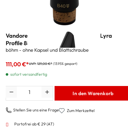
Vandoren B-Klarinettenmundstück "Lyra
Profile 88" B40 (.046")
böhm - ohne Kapsel und Blattschraube
111,00 €*
UVP:
129,00 €*
(13.95% gespart)
sofort versandfertig
Anzahl
In den Warenkorb
Stellen Sie uns eine Frage
Zum Merkzettel
Portofrei ab € 29 (AT)