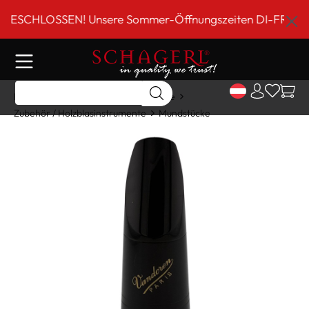
inhalt springen
CHLOSSEN! Unsere Sommer-Öffnungszeiten DI-FR 9 bis 18 U
Home
Shop
Holzblasinstrumente
Zubehör / Holzblasinstrumente
Mundstücke