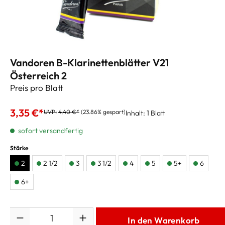
Vandoren B-Klarinettenblätter V21
Österreich 2
Preis pro Blatt
3,35 €*
UVP:
4,40 €*
(23.86% gespart)
Inhalt:
1 Blatt
sofort versandfertig
Stärke
2
2 1/2
3
3 1/2
4
5
5+
6
6+
Anzahl
In den Warenkorb