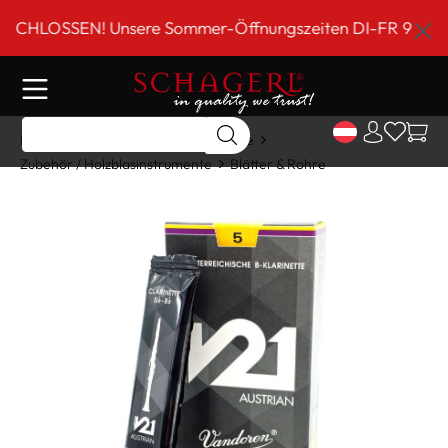
inhalt springen
LOSSEN! Unsere Sommer-Öffnungszeiten DI-FR 9 bis 18 Uh
Home
Shop
Holzblasinstrumente
Zubehör / Holzblasinstrumente
Blätter & Rohre