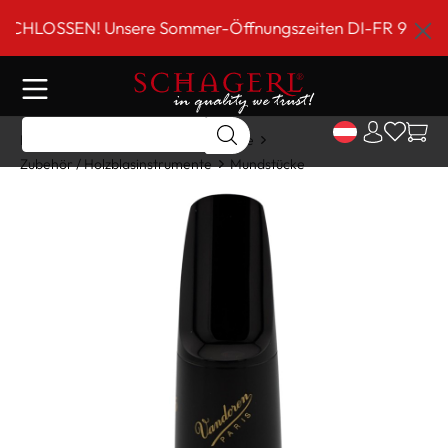
inhalt springen
OSSEN! Unsere Sommer-Öffnungszeiten DI-FR 9 bis 18 Uhr
Home
Shop
Holzblasinstrumente
Zubehör / Holzblasinstrumente
Mundstücke