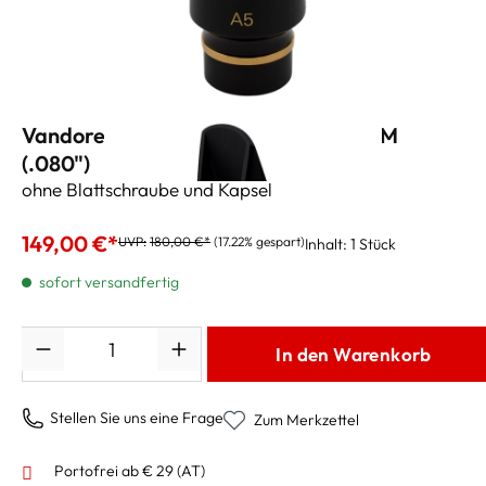
Vandoren Altsaxmundstück "V16" A7M
(.080")
ohne Blattschraube und Kapsel
149,00 €*
UVP:
180,00 €*
(17.22% gespart)
Inhalt:
1 Stück
sofort versandfertig
Anzahl
In den Warenkorb
Stellen Sie uns eine Frage
Zum Merkzettel
Portofrei ab € 29 (AT)