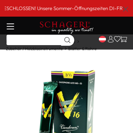
inhalt springen
CHLOSSEN! Unsere Sommer-Öffnungszeiten DI-FR 9 bis 18 
Home
Shop
Holzblasinstrumente
Zubehör / Holzblasinstrumente
Blätter & Rohre