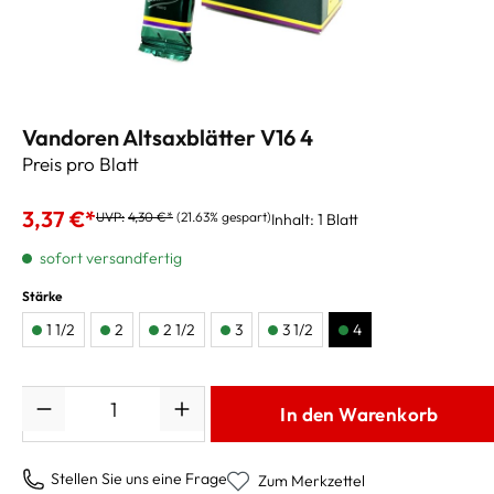
Vandoren Altsaxblätter V16 4
Preis pro Blatt
3,37 €*
UVP:
4,30 €*
(21.63% gespart)
Inhalt:
1 Blatt
sofort versandfertig
Stärke
1 1/2
2
2 1/2
3
3 1/2
4
Anzahl
In den Warenkorb
Stellen Sie uns eine Frage
Zum Merkzettel