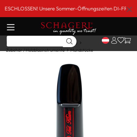
inhalt springen
CHLOSSEN! Unsere Sommer-Öffnungszeiten DI-FR 9 bis 18 
Home
Shop
Holzblasinstrumente
Zubehör / Holzblasinstrumente
Mundstücke