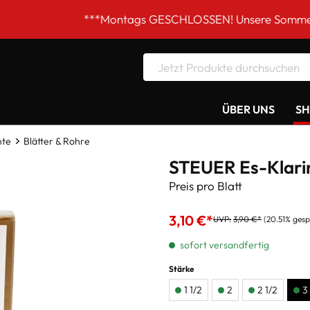
***Montags GESCHLOSSEN! Unsere Sommer-Öffnungszeit
ÜBER UNS
S
nte
Blätter & Rohre
STEUER Es-Klarin
Preis pro Blatt
3,10 €*
UVP:
3,90 €*
(20.51% gesp
sofort versandfertig
Stärke
1 1/2
2
2 1/2
3