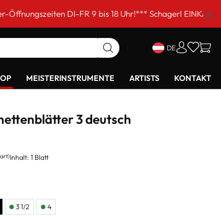
en DI-FR 9 bis 18 Uhr!*** Schagerl EINKAUFSSAMSTAG am 
DE
HOP
MEISTERINSTRUMENTE
ARTISTS
KONTAKT
ettenblätter 3 deutsch
art)
Inhalt:
1 Blatt
3 1/2
4