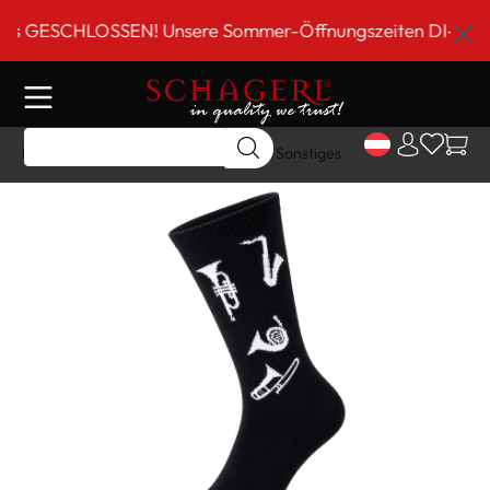
inhalt springen
GESCHLOSSEN! Unsere Sommer-Öffnungszeiten DI-FR 9 bis 
Home
Shop
Geschenk Artikel
Sonstiges