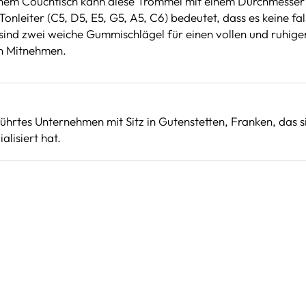
inem Couchtisch kann diese Trommel mit einem Durchmesser v
nleiter (C5, D5, E5, G5, A5, C6) bedeutet, dass es keine f
 sind zwei weiche Gummischlägel für einen vollen und ruhige
in Mitnehmen.
eführtes Unternehmen mit Sitz in Gutenstetten, Franken, das 
alisiert hat.