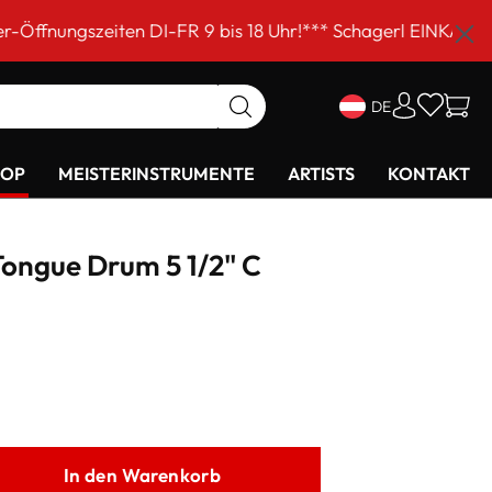
en DI-FR 9 bis 18 Uhr!*** Schagerl EINKAUFSSAMSTAG am 
DE
HOP
MEISTERINSTRUMENTE
ARTISTS
KONTAKT
Tongue Drum 5 1/2" C
In den Warenkorb