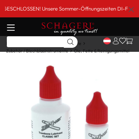
inhalt springen
SCHLOSSEN! Unsere Sommer-Öffnungszeiten DI-FR 9 bis 18
Home
Shop
Blechblasinstrumente
Zubehör / Blechblasinstrumente
Öle, Fette & Reinigungsmittel