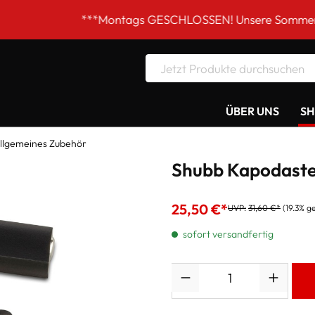
***Montags GESCHLOSSEN! Unsere Sommer-Öffnungszeit
ÜBER UNS
S
llgemeines Zubehör
Shubb Kapodaster
25,50 €*
UVP:
31,60 €*
(19.3% g
sofort versandfertig
Anzahl