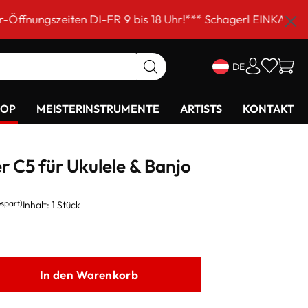
en DI-FR 9 bis 18 Uhr!*** Schagerl EINKAUFSSAMSTAG am 
DE
HOP
MEISTERINSTRUMENTE
ARTISTS
KONTAKT
 C5 für Ukulele & Banjo
espart)
Inhalt:
1 Stück
In den Warenkorb