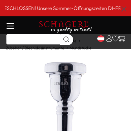
inhalt springen
CHLOSSEN! Unsere Sommer-Öffnungszeiten DI-FR 9 bis 18 
Home
Shop
Blechblasinstrumente
Zubehör / Blechblasinstrumente
Mundstücke