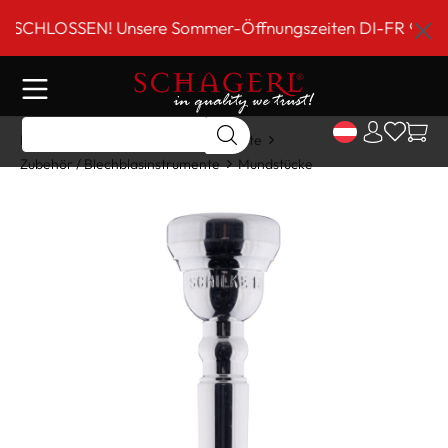
inhalt springen
HLOSSEN! Unsere Sommer-Öffnungszeiten DI-FR 9 bis 18 U
Home
Shop
Blechblasinstrumente
Zubehör / Blechblasinstrumente
Mundstücke