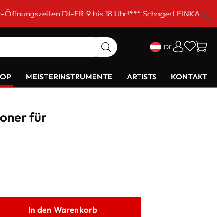
n DI-FR 9 bis 18 Uhr!*** Schagerl EINKAUFSSAMSTAG am 5
DE
HOP
MEISTERINSTRUMENTE
ARTISTS
KONTAKT
oner für
In den Warenkorb