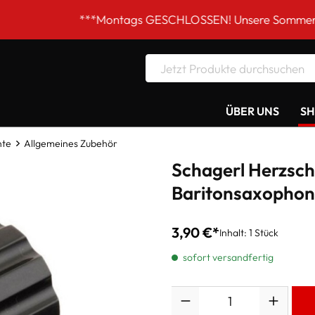
***Montags GESCHLOSSEN! Unsere Sommer-Öffnungszeite
ÜBER UNS
S
nte
Allgemeines Zubehör
Schagerl Herzsch
Baritonsaxophon
3,90 €*
Inhalt:
1 Stück
sofort versandfertig
Anzahl