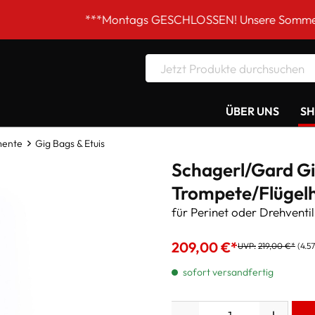
***Montags GESCHLOSSEN! Unsere Sommer-Öffnungszeite
ÜBER UNS
S
mente
Gig Bags & Etuis
Schagerl/Gard Gi
Trompete/Flügelh
für Perinet oder Drehventil
209,00 €*
UVP:
219,00 €*
(4.5
sofort versandfertig
Anzahl