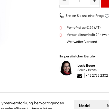
Stellen Sie uns eine Frage
Portofrei ab € 29 (AT)
Versand innerhalb 24h
(wen
Weltweiter Versand
Ihr persönlicher Berater
Lucia Bauer
Sales / Brass
+43 2755 2302 
 Polymerverstärkung hervorragenden
Model
f
 regelmäßiger Nutzung ist es