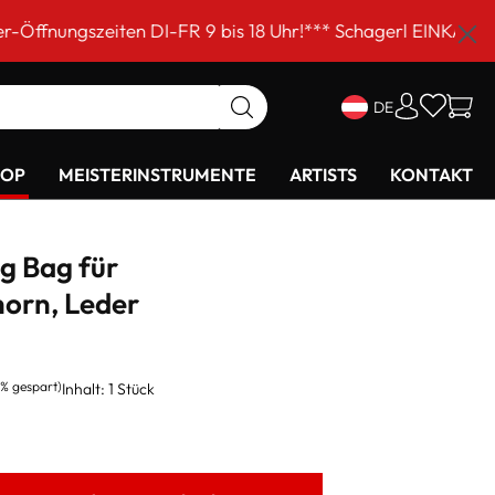
n DI-FR 9 bis 18 Uhr!*** Schagerl EINKAUFSSAMSTAG am 5
DE
HOP
MEISTERINSTRUMENTE
ARTISTS
KONTAKT
g Bag für
orn, Leder
7% gespart)
Inhalt:
1 Stück