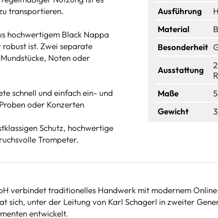
zu transportieren.
Ausführung
H
Material
B
 aus hochwertigem Black Nappa
 robust ist. Zwei separate
Besonderheit
G
e Mundstücke, Noten oder
2
Ausstattung
R
te schnell und einfach ein- und
Maße
5
f Proben oder Konzerten
Gewicht
3
tklassigen Schutz, hochwertige
pruchsvolle Trompeter.
bH verbindet traditionelles Handwerk mit modernem Online
 sich, unter der Leitung von Karl Schagerl in zweiter Gene
umenten entwickelt.