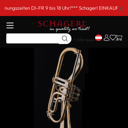
inhalt springen
bis 18 Uhr!*** Schagerl EINKAUFSSAMSTAG am 5. Septembe
Home
Shop
Meisterinstrumente
Killerqueen / Killerking