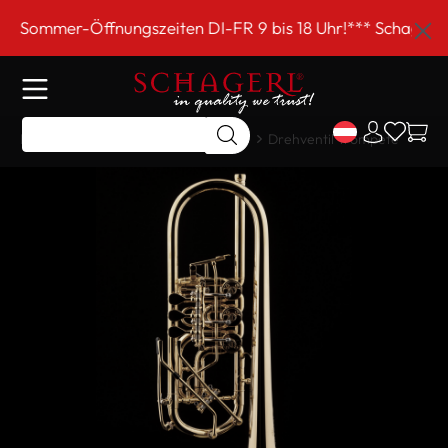
inhalt springen
gszeiten DI-FR 9 bis 18 Uhr!*** Schagerl EINKAUFSSAMST
Home
Shop
Meisterinstrumente
Drehventil Trompete