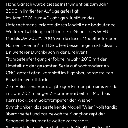
Hans Gansch wurde dieses Instrument bis zum Jahr
2000 in limitierter Auflage gefertigt.
Im Jahr 2001, zum 40-jährigen Jubiläum des
Unternehmens, erlebte dieses Modell eine bedeutende
Weiterentwicklung und führte zur Geburt des WIEN
Models „W-2001“. 2006 wurde dieses Modell unter dem
Namen „Vienna“ mit Detailverbesserungen aktualisiert.
Ein weiterer Durchbruch in der Drehventil
Trompetenfertigung erfolgte im Jahr 2010 mit der
Umstellung der gesamten Serie auf hochmodernen
CNC-gefertigten, komplett im Eigenbau hergestellten
Präzisionsventilstock.
Zum Anlass unseres 60-jährigen Firmenjubiläums wurde
im Jahr 2021 in enger Zusammenarbeit mit Matthias
Kernstock, dem Solotrompeter der Wiener
Symphoniker, das bestehende Modell "Wien" vollständig
überarbeitet und das bewährte Klangkonzept der
Schagerl-Instrumente weiter verbessert.
Schagerl bleibt seinem Leitsatz „In Quality we trust!“