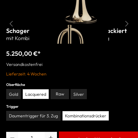
Schagerl C-Trompete "WIEN 2021" lackiert
mit Kombinationsdrücker für 1. & 3. Ventilzug
5.250,00 €*
Versandkostenfrei
Lieferzeit: 4 Wochen
Oberfläche
Raw
Gold
Lacquered
Silver
Trigger
Daumentrigger für 3. Zug
Kombinationsdrücker
Anzahl